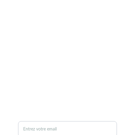
Contact
Pour toute question, écrivez-nous vite.
bikemesud@gmail.com
0635673604
ÇA TE DIT QU'ON TE CONTACTE? 
Laisse-nous ton email ;)